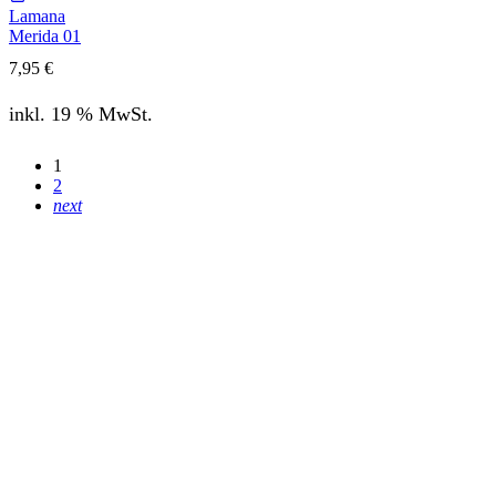
Lamana
Merida 01
7,95
€
inkl. 19 % MwSt.
1
2
next