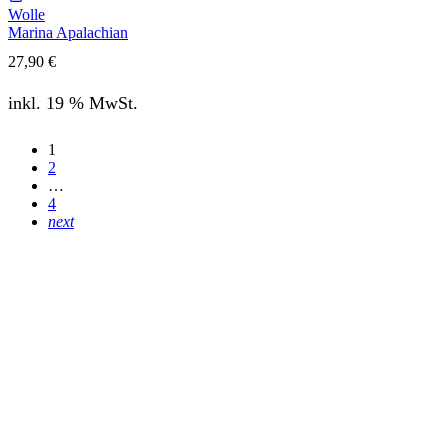
Wolle
Marina Apalachian
27,90
€
inkl. 19 % MwSt.
1
2
…
4
next