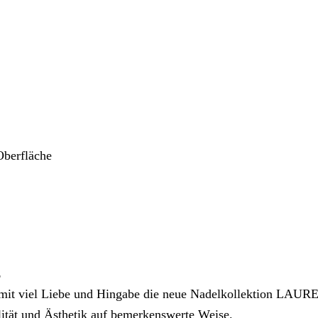
Oberfläche
z
d mit viel Liebe und Hingabe die neue Nadelkollektion LAURE
ität und Ästhetik auf bemerkenswerte Weise.